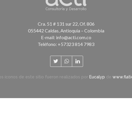
Cra. 51 # 131 sur 22, Of. 806
055442 Caldas, Antioquia – Colombia
E-mail:
info@acti.com.co
Teléfono: +57323 814 7983
os íconos de este sitio fueron realizados por
Eucalyp
de
www.flat