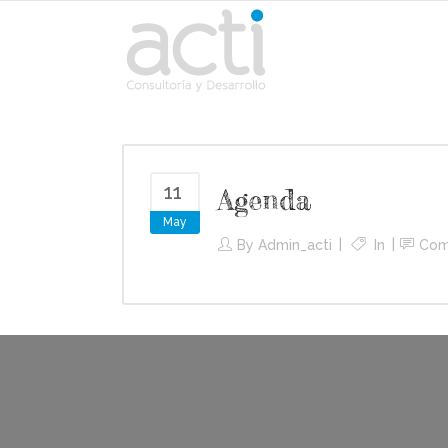
11
Agenda
May
By
Admin_acti
In
Com