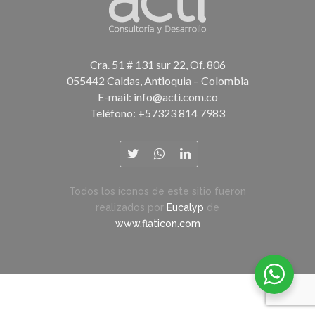
Cra. 51 # 131 sur 22, Of. 806
055442 Caldas, Antioquia – Colombia
E-mail:
info@acti.com.co
Teléfono: +57323 814 7983
Todos los íconos de este sitio fueron
realizados por
Eucalyp
de
www.flaticon.com